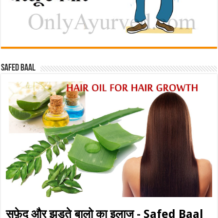
Safed baal
सफ़ेद और झड़ते बालो का इलाज - Safed Baal