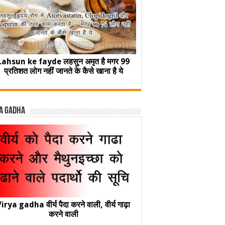
Lahsun ke fayde लहसुन अमृत है मगर 99
प्रतिशत लोग नहीं जानते के कैसे खाना है ये
a Gadha
irya gadha वीर्य पैदा करने वाली, वीर्य गाढ़ा
करने वाली