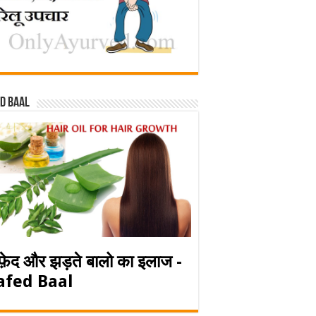
d baal
फ़ेद और झड़ते बालो का इलाज -
afed Baal