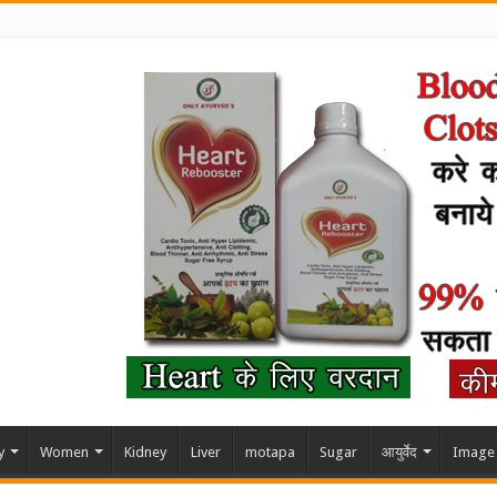
y
Women
Kidney
Liver
motapa
Sugar
आयुर्वेद
Image 