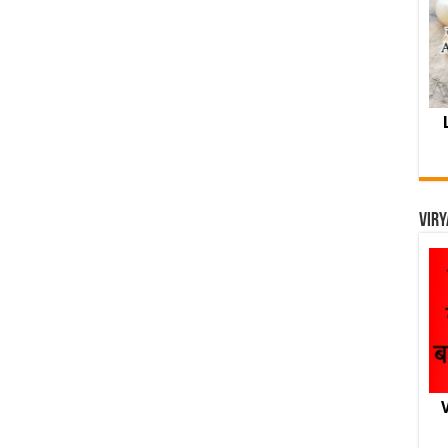
Viry
V