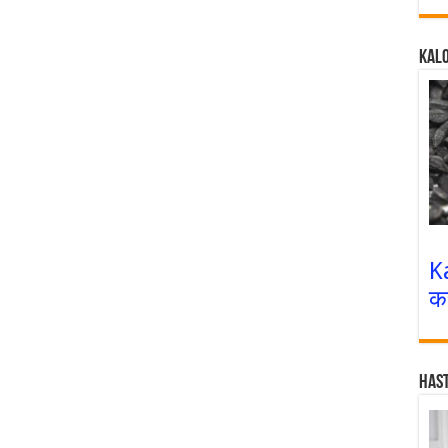
Kalo
K
क
Has