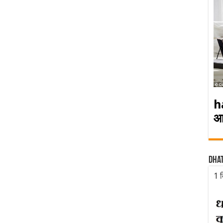
h
आ
Dha
1 द