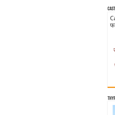
Cast
C
फ
Thy