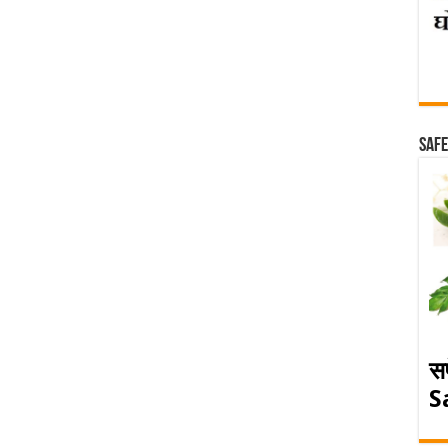
Safe
स
S