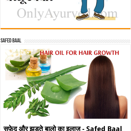
Safed baal
सफ़ेद और झड़ते बालो का इलाज - Safed Baal