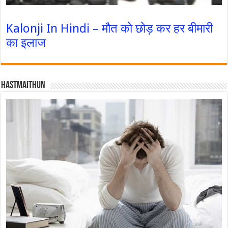
Kalonji In Hindi – मौत को छोड़ कर हर बीमारी
का इलाज
Hastmaithun