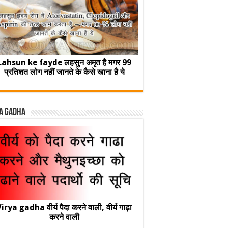
Lahsun ke fayde लहसुन अमृत है मगर 99
प्रतिशत लोग नहीं जानते के कैसे खाना है ये
a Gadha
irya gadha वीर्य पैदा करने वाली, वीर्य गाढ़ा
करने वाली