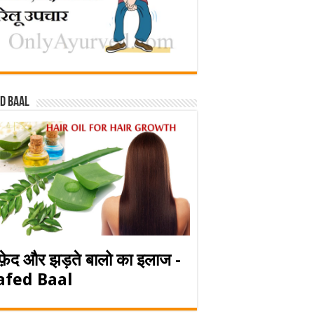
d baal
फ़ेद और झड़ते बालो का इलाज -
afed Baal