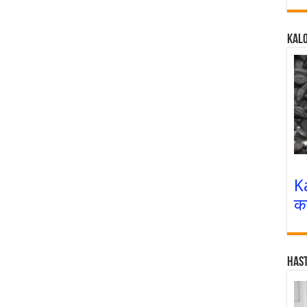
Kalo
K
क
Has