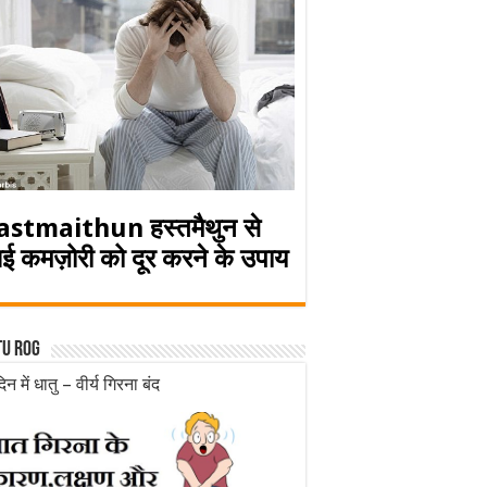
astmaithun हस्तमैथुन से
ई कमज़ोरी को दूर करने के उपाय
tu rog
िन में धातु – वीर्य गिरना बंद