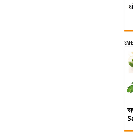
Safe
स
S