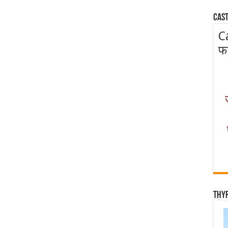
Cast
C
फ
Thy