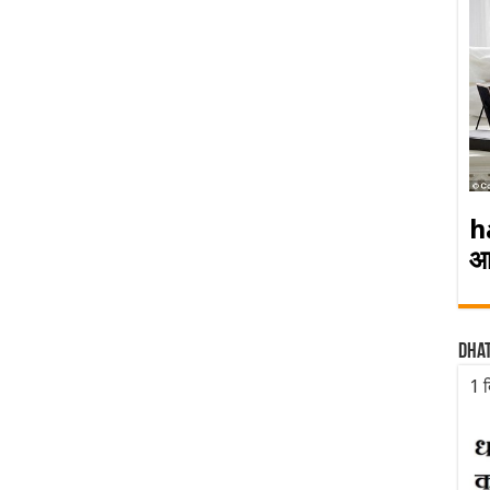
h
आ
Dha
1 द