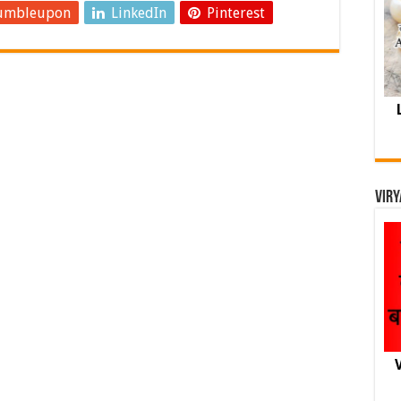
umbleupon
LinkedIn
Pinterest
Viry
V