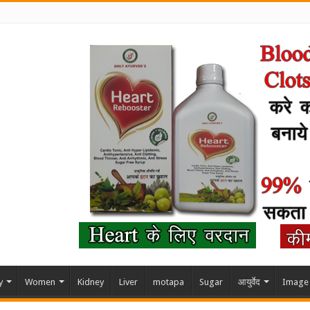
y
Women
Kidney
Liver
motapa
Sugar
आयुर्वेद
Image 