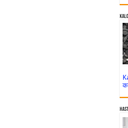
Kalo
K
क
Has