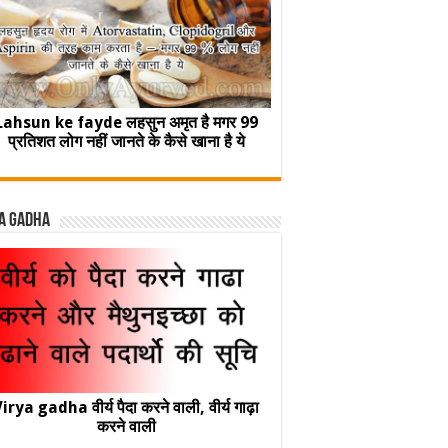
Lahsun ke fayde लहसुन अमृत है मगर 99
प्रतिशत लोग नहीं जानते के कैसे खाना है ये
a Gadha
irya gadha वीर्य पैदा करने वाली, वीर्य गाढ़ा
करने वाली