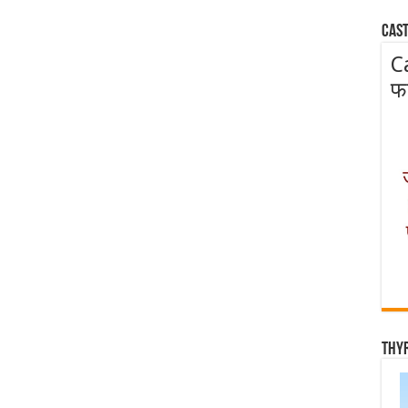
Cast
C
फ
Thy