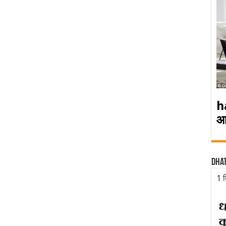
h
आ
Dha
1 द