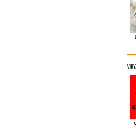
Viry
V