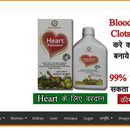
y
Women
Kidney
Liver
motapa
Sugar
आयुर्वेद
Image 