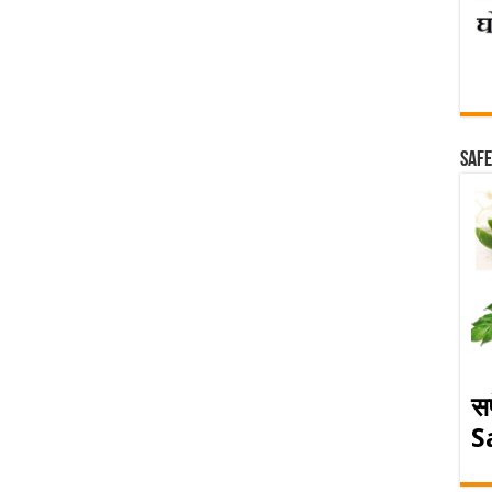
Safe
स
S