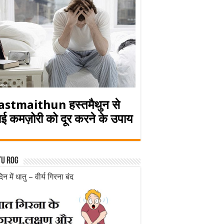
astmaithun हस्तमैथुन से
ई कमज़ोरी को दूर करने के उपाय
tu rog
िन में धातु – वीर्य गिरना बंद