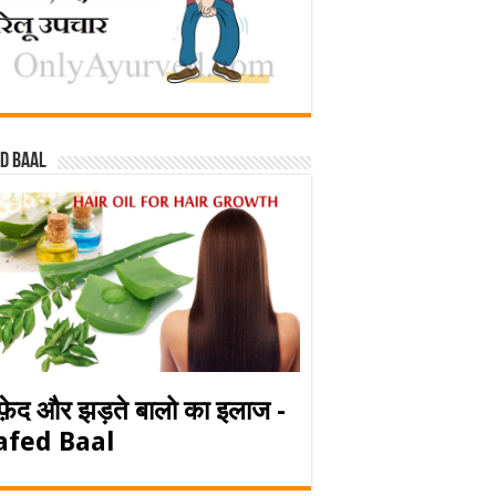
d baal
फ़ेद और झड़ते बालो का इलाज -
afed Baal