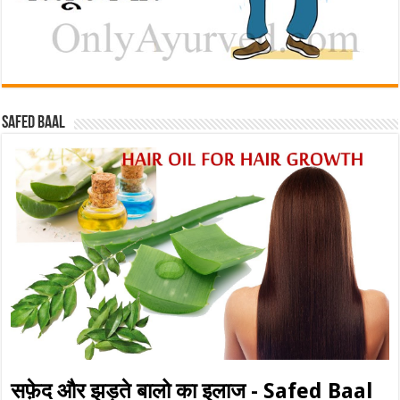
Safed baal
सफ़ेद और झड़ते बालो का इलाज - Safed Baal