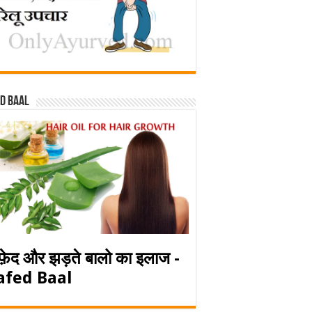
d baal
फ़ेद और झड़ते बालो का इलाज -
afed Baal