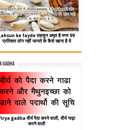
Lahsun ke fayde लहसुन अमृत है मगर 99
प्रतिशत लोग नहीं जानते के कैसे खाना है ये
a Gadha
irya gadha वीर्य पैदा करने वाली, वीर्य गाढ़ा
करने वाली