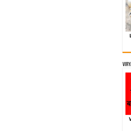
Viry
V