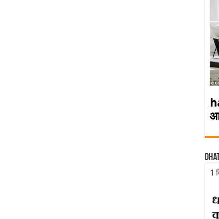
h
आ
Dha
1 द