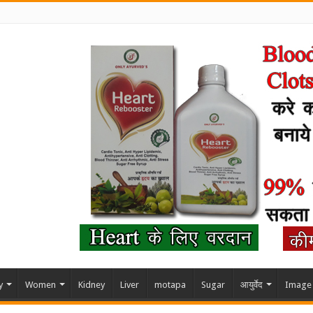
y
Women
Kidney
Liver
motapa
Sugar
आयुर्वेद
Image 