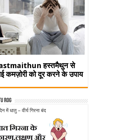
astmaithun हस्तमैथुन से
ई कमज़ोरी को दूर करने के उपाय
tu rog
िन में धातु – वीर्य गिरना बंद