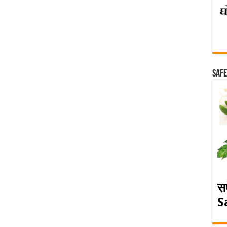
Safe
स
S