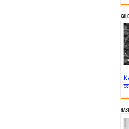
Kalo
K
क
Has