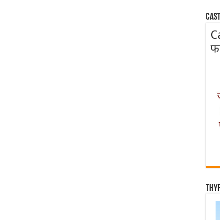
Cast
C
फ
Thy