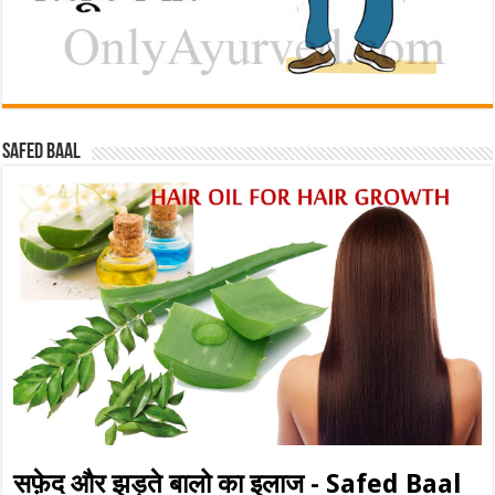
Safed baal
सफ़ेद और झड़ते बालो का इलाज - Safed Baal