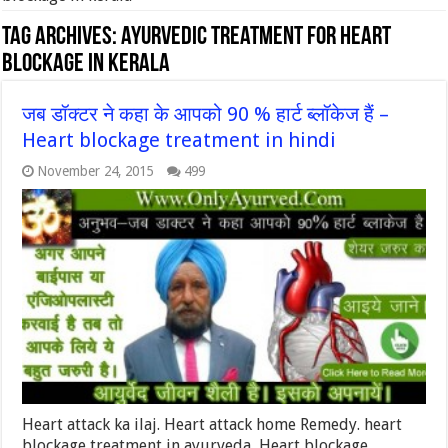
Tag Archives:
ayurvedic treatment for heart
blockage in kerala
जब डॉक्टर ने कहा के आपको 90 % हार्ट ब्लॉकेज हैं –
Heart blockage treatment in hindi
November 24, 2015
499
Heart attack ka ilaj. Heart attack home Remedy. heart
blockage treatment in ayurveda, Heart blockage