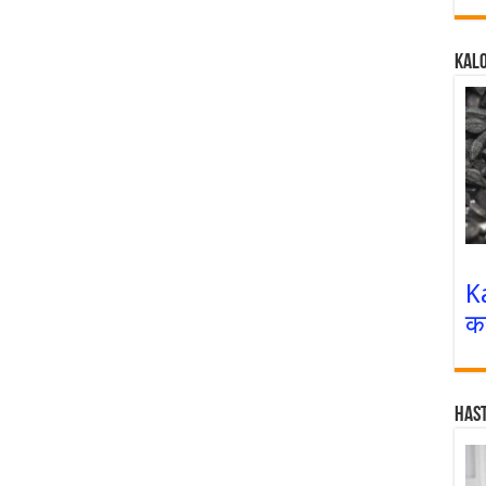
Kalo
K
क
Has