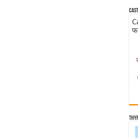
Cast
C
फ
Thy