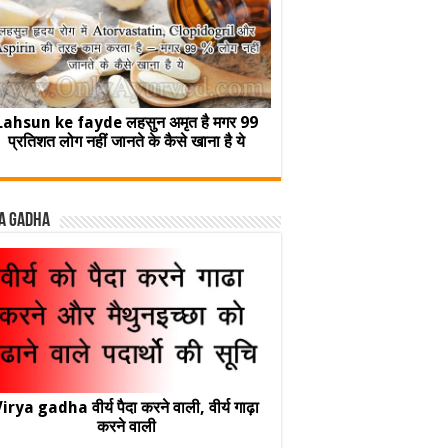
Lahsun ke fayde लहसुन अमृत है मगर 99
प्रतिशत लोग नहीं जानते के कैसे खाना है ये
a Gadha
irya gadha वीर्य पैदा करने वाली, वीर्य गाढ़ा
करने वाली