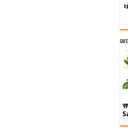
Safe
स
S