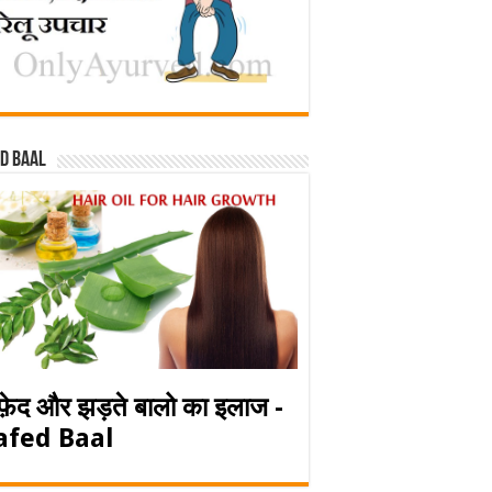
d baal
फ़ेद और झड़ते बालो का इलाज -
afed Baal