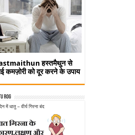
astmaithun हस्तमैथुन से
ई कमज़ोरी को दूर करने के उपाय
tu rog
िन में धातु – वीर्य गिरना बंद