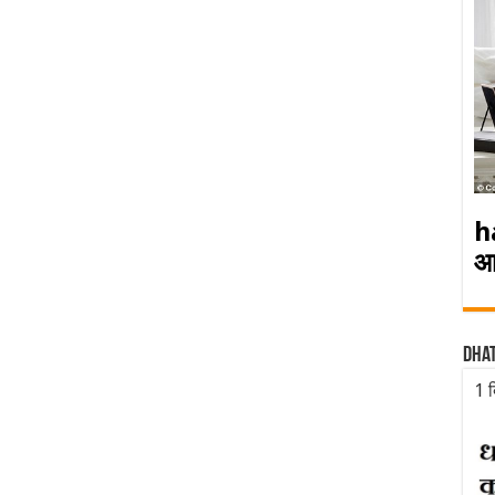
h
आ
Dha
1 द