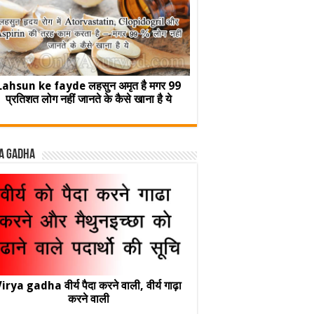
Lahsun ke fayde लहसुन अमृत है मगर 99
प्रतिशत लोग नहीं जानते के कैसे खाना है ये
a Gadha
irya gadha वीर्य पैदा करने वाली, वीर्य गाढ़ा
करने वाली