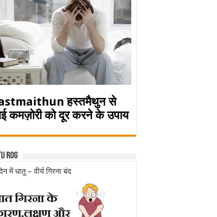
astmaithun हस्तमैथुन से
ई कमज़ोरी को दूर करने के उपाय
tu rog
िन में धातु – वीर्य गिरना बंद