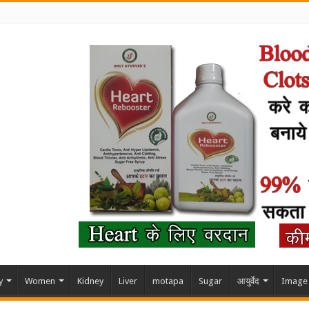
y
Women
Kidney
Liver
motapa
Sugar
आयुर्वेद
Image 