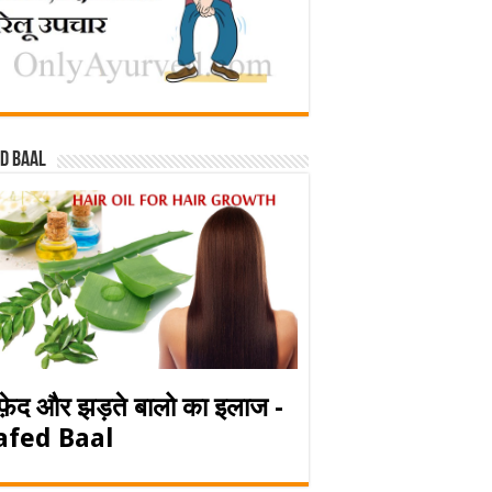
d baal
फ़ेद और झड़ते बालो का इलाज -
afed Baal