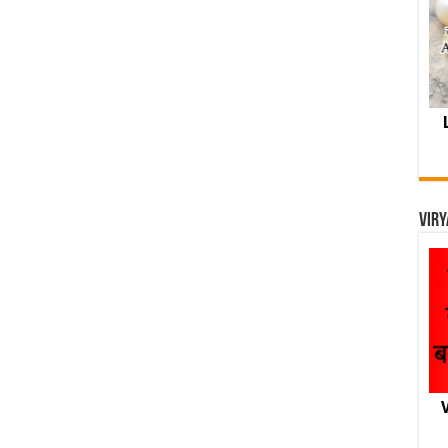
Viry
V