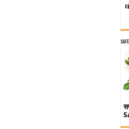
Safe
स
S