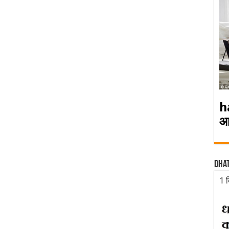
h
आ
Dha
1 द