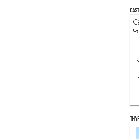
Cast
C
फ
Thy