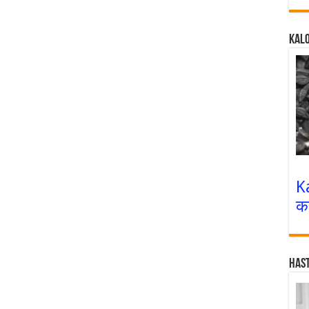
Kalo
K
क
Has