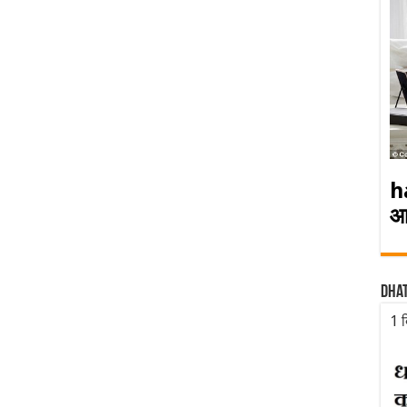
h
आ
Dha
1 द