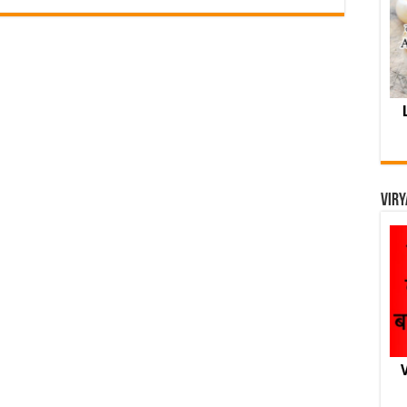
Viry
V