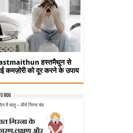
astmaithun हस्तमैथुन से
ई कमज़ोरी को दूर करने के उपाय
tu rog
िन में धातु – वीर्य गिरना बंद