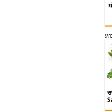
Safe
स
S