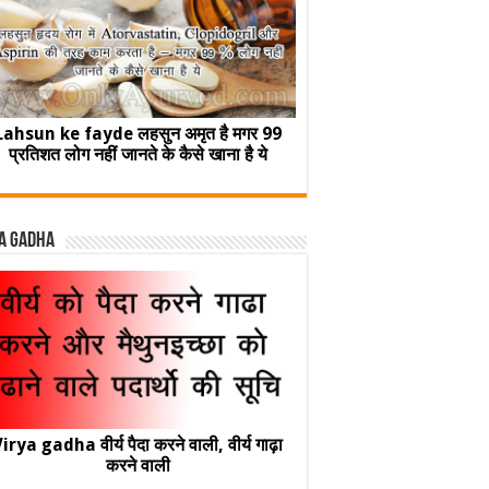
Lahsun ke fayde लहसुन अमृत है मगर 99
प्रतिशत लोग नहीं जानते के कैसे खाना है ये
a Gadha
irya gadha वीर्य पैदा करने वाली, वीर्य गाढ़ा
करने वाली