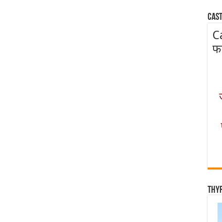
Cast
C
फ
Thy