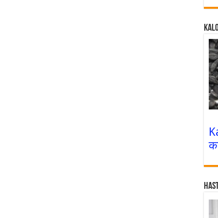
Kalo
K
क
Has