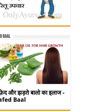
d baal
फ़ेद और झड़ते बालो का इलाज -
afed Baal