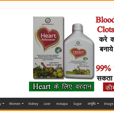
y
Women
Kidney
Liver
motapa
Sugar
आयुर्वेद
Image 