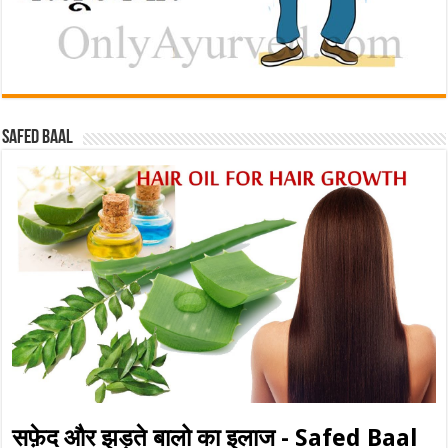
Safed baal
सफ़ेद और झड़ते बालो का इलाज - Safed Baal