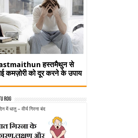
astmaithun हस्तमैथुन से
ई कमज़ोरी को दूर करने के उपाय
tu rog
िन में धातु – वीर्य गिरना बंद