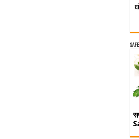
Safe
स
S