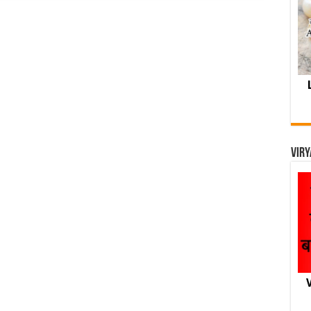
Viry
V