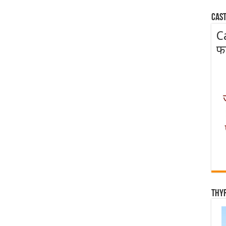
Cast
C
फ
Thy