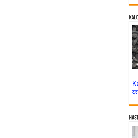
Kalo
K
क
Has