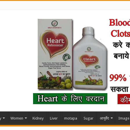
y
Women
Kidney
Liver
motapa
Sugar
आयुर्वेद
Image 