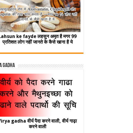
Lahsun ke fayde लहसुन अमृत है मगर 99
प्रतिशत लोग नहीं जानते के कैसे खाना है ये
a Gadha
irya gadha वीर्य पैदा करने वाली, वीर्य गाढ़ा
करने वाली