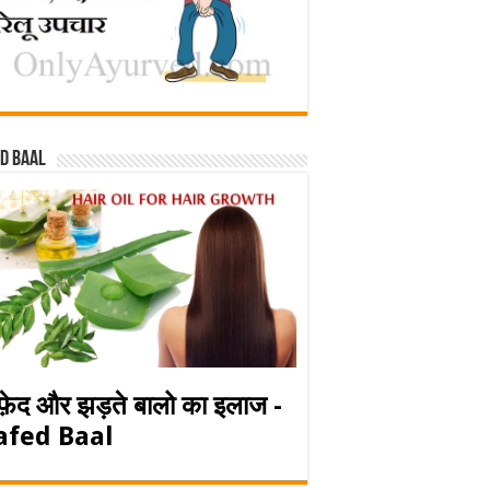
d baal
फ़ेद और झड़ते बालो का इलाज -
afed Baal