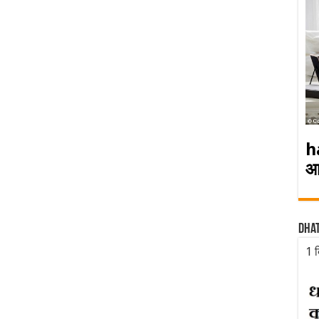
h
आ
Dha
1 द