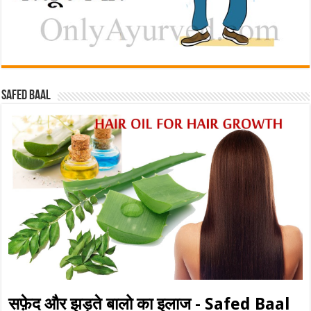
Safed baal
सफ़ेद और झड़ते बालो का इलाज - Safed Baal