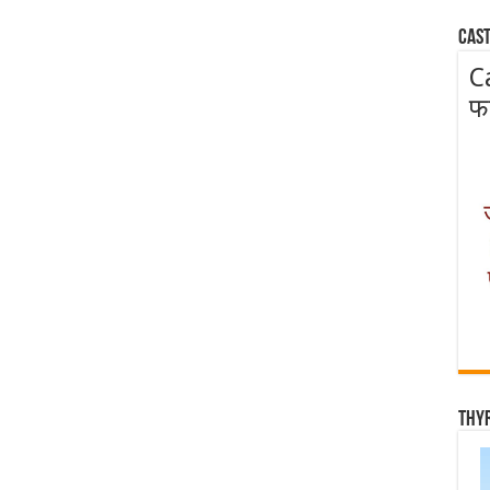
Cast
C
फ
Thy