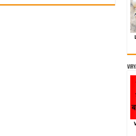
Viry
V