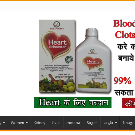
y
Women
Kidney
Liver
motapa
Sugar
आयुर्वेद
Image 