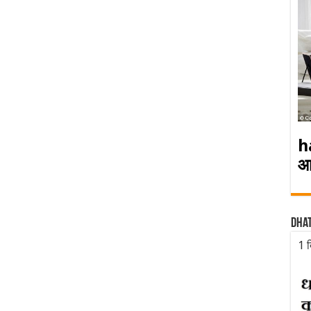
h
आ
Dha
1 द