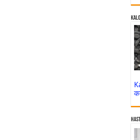
Kalo
K
क
Has