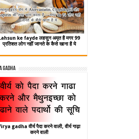
Lahsun ke fayde लहसुन अमृत है मगर 99
प्रतिशत लोग नहीं जानते के कैसे खाना है ये
a Gadha
irya gadha वीर्य पैदा करने वाली, वीर्य गाढ़ा
करने वाली