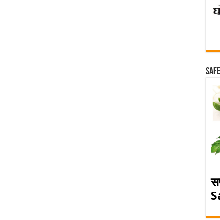
Safe
स
S