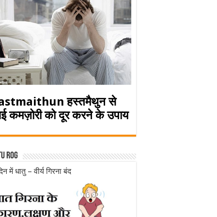
astmaithun हस्तमैथुन से
ई कमज़ोरी को दूर करने के उपाय
tu rog
िन में धातु – वीर्य गिरना बंद