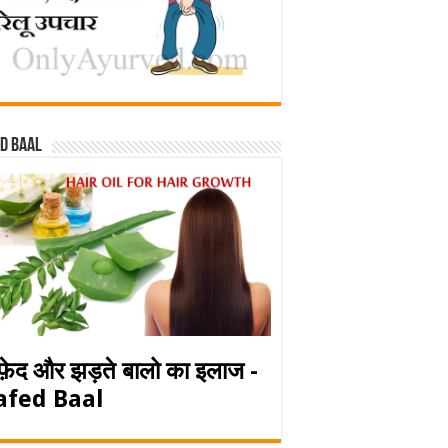
d baal
फ़ेद और झड़ते बालो का इलाज -
afed Baal