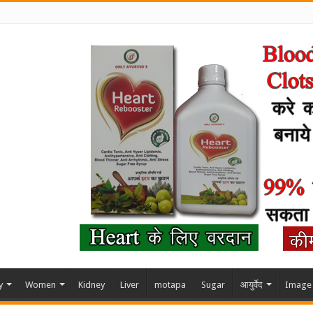
y
Women
Kidney
Liver
motapa
Sugar
आयुर्वेद
Image 