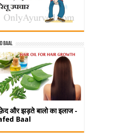
d baal
फ़ेद और झड़ते बालो का इलाज -
afed Baal