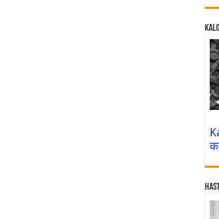
Kalo
K
क
Has