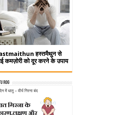
astmaithun हस्तमैथुन से
ई कमज़ोरी को दूर करने के उपाय
tu rog
िन में धातु – वीर्य गिरना बंद