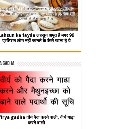
Lahsun ke fayde लहसुन अमृत है मगर 99
प्रतिशत लोग नहीं जानते के कैसे खाना है ये
a Gadha
irya gadha वीर्य पैदा करने वाली, वीर्य गाढ़ा
करने वाली