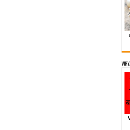
Viry
V