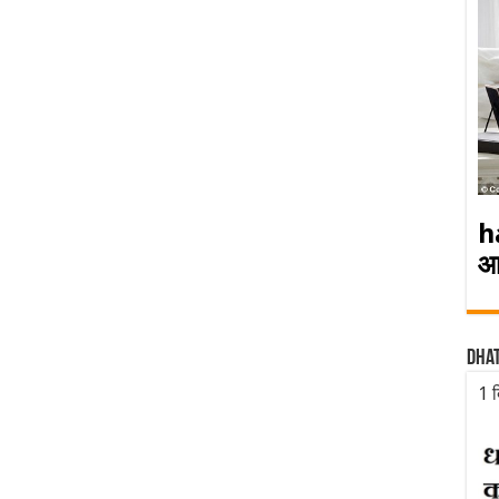
h
आ
Dha
1 द