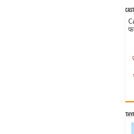
Cast
C
फ
Thy