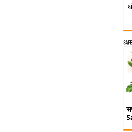
Safe
स
S