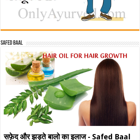
Safed baal
सफ़ेद और झड़ते बालो का इलाज - Safed Baal