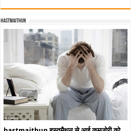
Hastmaithun
hastmaithun हस्तमैथुन से आई कमज़ोरी को