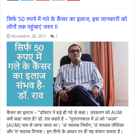
सिर्फ 50 रुपये में गले के कैंसर का इलाज, इस जानकारी को
लोंगों तक पहुंचाएं जरुर !!
November 28, 2017
1
कैंसर का इलाज – ”डॉक्टर ने बड़े ही गर्व से कहा। उपकरण को AUM
क्यों कहा जाता है? डॉ. राव कहते है – “पुरातनकाल में ॐ को “अउम”
(AUM) नाम से जाना जाता था। ‘अ’ मतलब निर्माण, ‘उ’ मतलब जीविका
और ‘म’ मतलब विनाश। इन तीनो के आधार पर ही यह संसार चलता है।