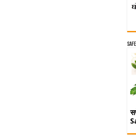
Safe
स
S