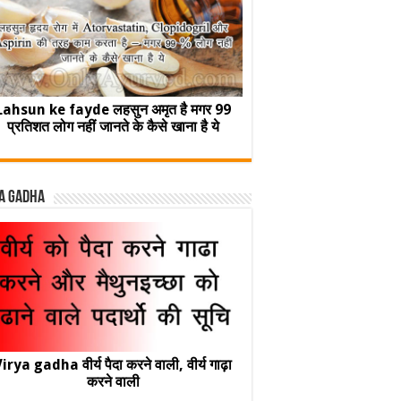
Lahsun ke fayde लहसुन अमृत है मगर 99
प्रतिशत लोग नहीं जानते के कैसे खाना है ये
a Gadha
irya gadha वीर्य पैदा करने वाली, वीर्य गाढ़ा
करने वाली