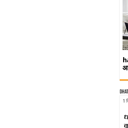
h
आ
Dha
1 द