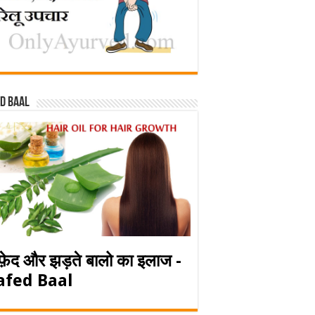
d baal
फ़ेद और झड़ते बालो का इलाज -
afed Baal