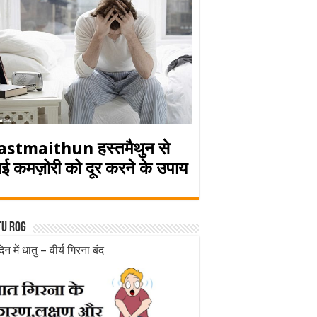
astmaithun हस्तमैथुन से
ई कमज़ोरी को दूर करने के उपाय
tu rog
िन में धातु – वीर्य गिरना बंद