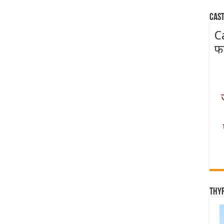
Cast
C
फ
Thy