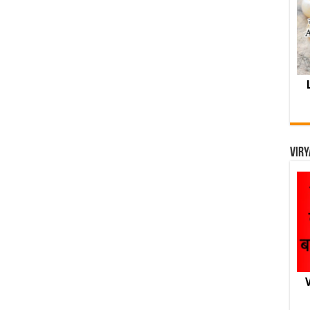
Viry
V