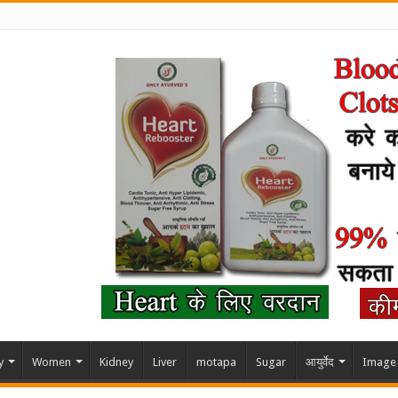
y
Women
Kidney
Liver
motapa
Sugar
आयुर्वेद
Image 