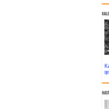
Kalo
K
क
Has