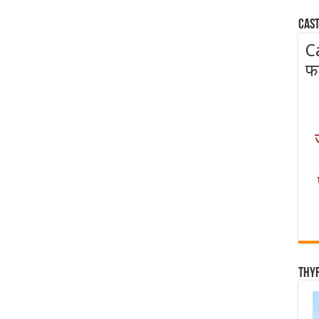
Cast
C
फ
Thy