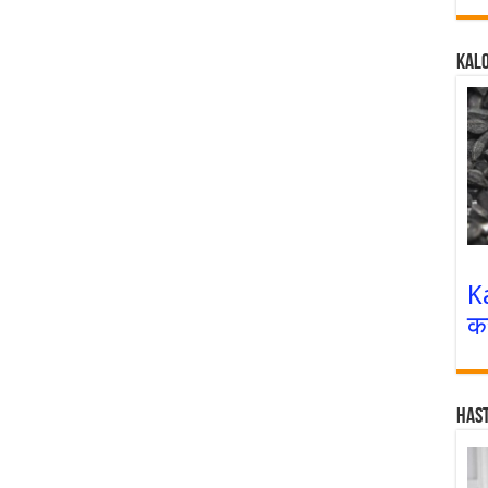
Kalo
K
क
Has