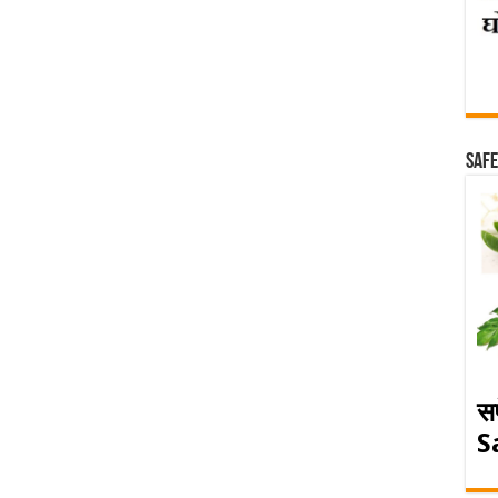
Safe
स
S