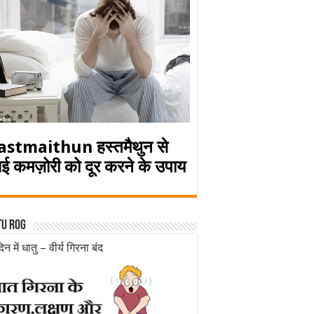
astmaithun हस्तमैथुन से
ई कमज़ोरी को दूर करने के उपाय
tu rog
िन में धातु – वीर्य गिरना बंद