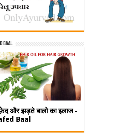
d baal
फ़ेद और झड़ते बालो का इलाज -
afed Baal