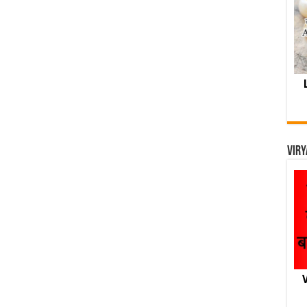
Viry
V