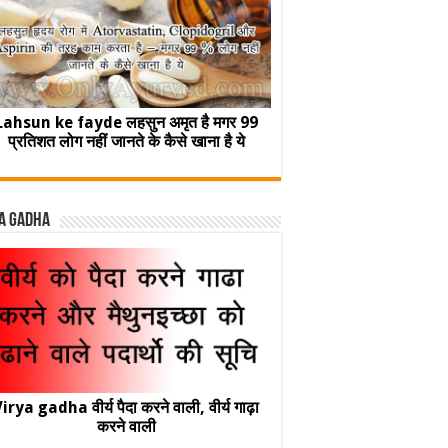
Lahsun ke fayde लहसुन अमृत है मगर 99
प्रतिशत लोग नहीं जानते के कैसे खाना है ये
a Gadha
irya gadha वीर्य पैदा करने वाली, वीर्य गाढ़ा
करने वाली