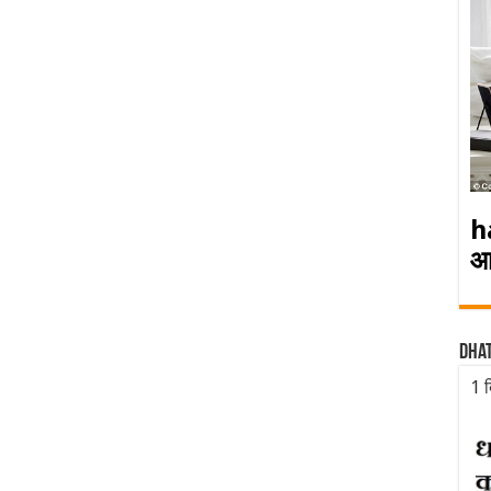
h
आ
Dha
1 द