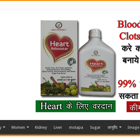
y
Women
Kidney
Liver
motapa
Sugar
आयुर्वेद
Image 