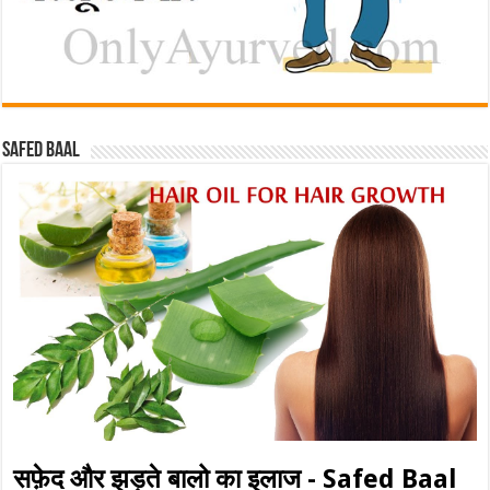
Safed baal
सफ़ेद और झड़ते बालो का इलाज - Safed Baal