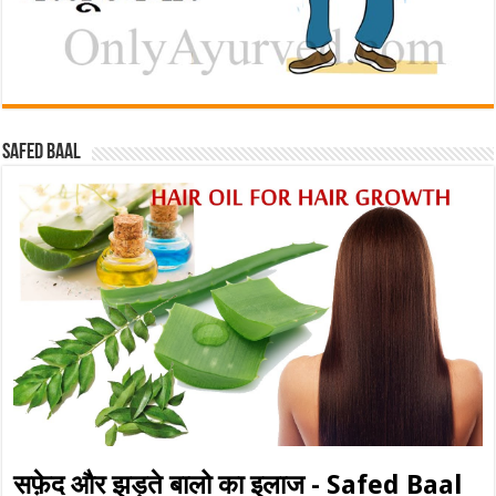
Safed baal
सफ़ेद और झड़ते बालो का इलाज - Safed Baal