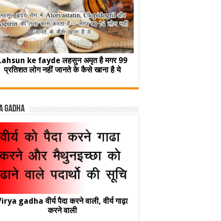
Lahsun ke fayde लहसुन अमृत है मगर 99
प्रतिशत लोग नहीं जानते के कैसे खाना है ये
a Gadha
irya gadha वीर्य पैदा करने वाली, वीर्य गाढ़ा
करने वाली