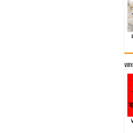
Viry
V