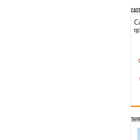
Cast
C
फ
Thy