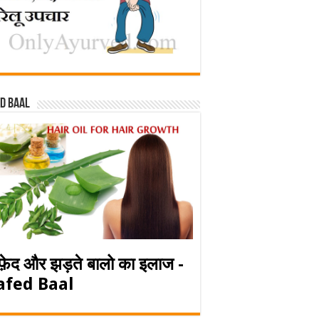
d baal
फ़ेद और झड़ते बालो का इलाज -
afed Baal