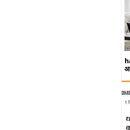
h
आ
Dha
1 द