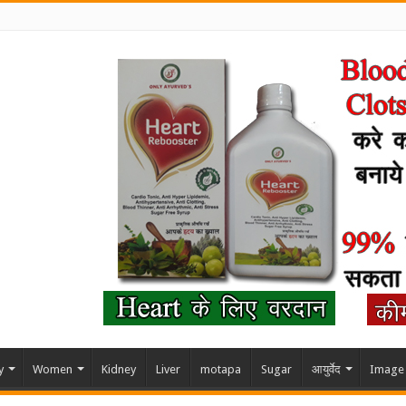
y
Women
Kidney
Liver
motapa
Sugar
आयुर्वेद
Image 