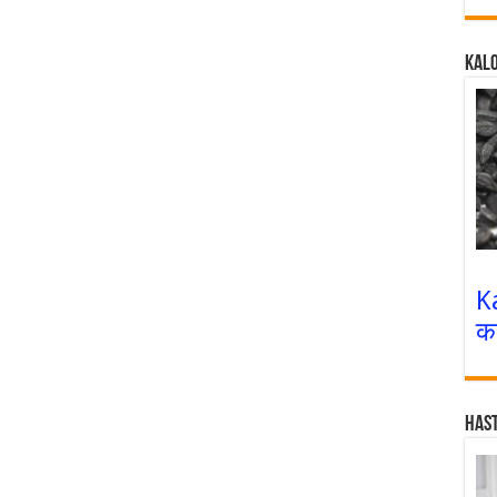
Kalo
K
क
Has