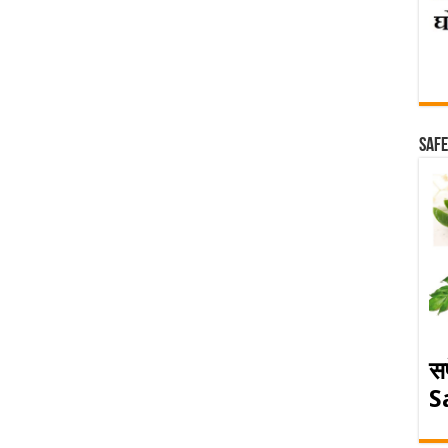
Safe
स
S