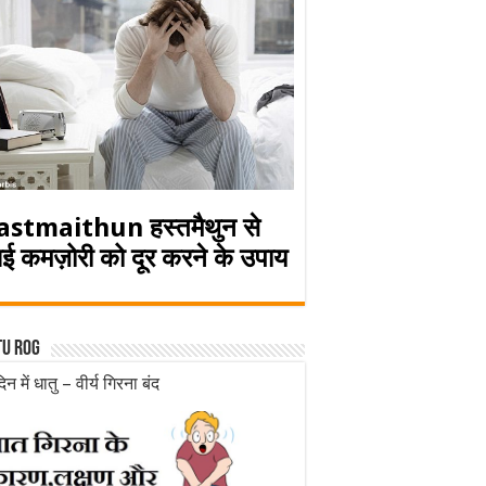
astmaithun हस्तमैथुन से
ई कमज़ोरी को दूर करने के उपाय
tu rog
िन में धातु – वीर्य गिरना बंद