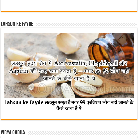
Lahsun ke fayde
Lahsun ke fayde लहसुन अमृत है मगर 99 प्रतिशत लोग नहीं जानते के
कैसे खाना है ये
Virya Gadha