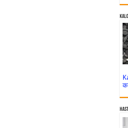
Kalo
K
क
Has