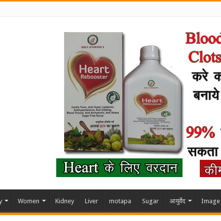
y
Women
Kidney
Liver
motapa
Sugar
आयुर्वेद
Image 