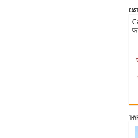
Cast
C
फ
Thy