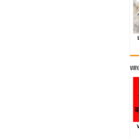
Viry
V