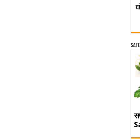
Safe
स
S