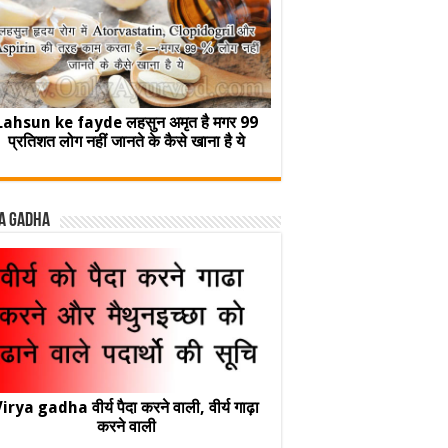
Lahsun ke fayde लहसुन अमृत है मगर 99
प्रतिशत लोग नहीं जानते के कैसे खाना है ये
a Gadha
irya gadha वीर्य पैदा करने वाली, वीर्य गाढ़ा
करने वाली