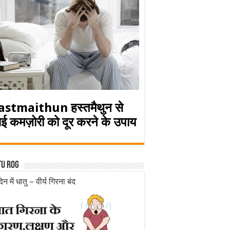
astmaithun हस्तमैथुन से
ई कमज़ोरी को दूर करने के उपाय
tu rog
िन में धातु – वीर्य गिरना बंद