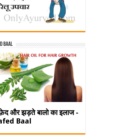
d baal
फ़ेद और झड़ते बालो का इलाज -
afed Baal