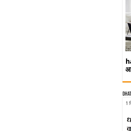
h
आ
Dha
1 द