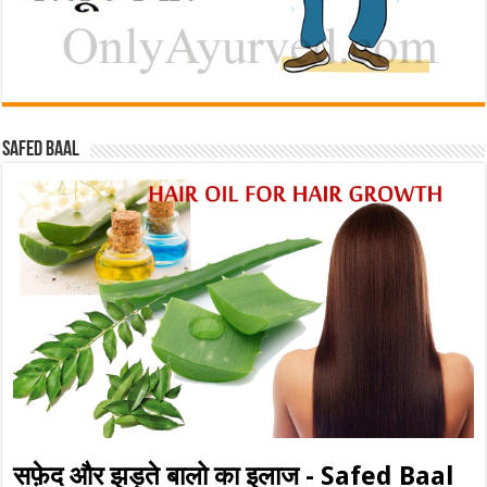
Safed baal
सफ़ेद और झड़ते बालो का इलाज - Safed Baal