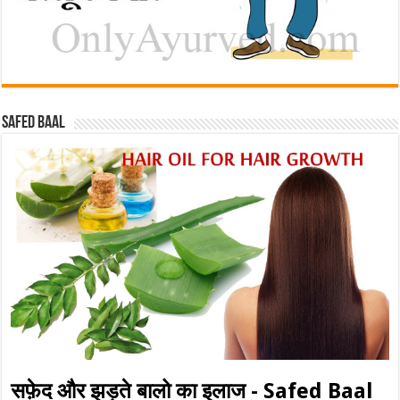
Safed baal
सफ़ेद और झड़ते बालो का इलाज - Safed Baal