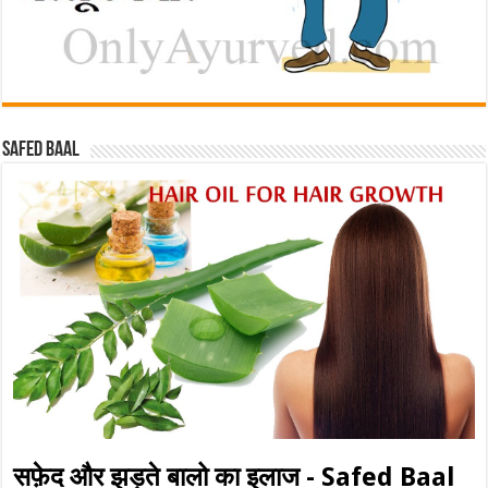
Safed baal
सफ़ेद और झड़ते बालो का इलाज - Safed Baal