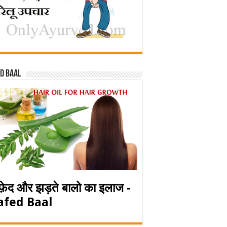
d baal
फ़ेद और झड़ते बालो का इलाज -
afed Baal