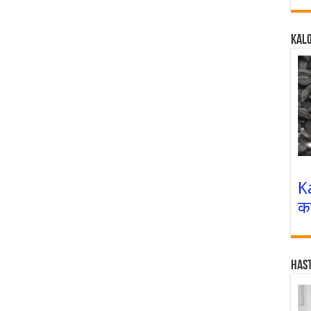
Kalo
K
क
Has