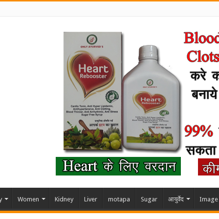
y
Women
Kidney
Liver
motapa
Sugar
आयुर्वेद
Image 