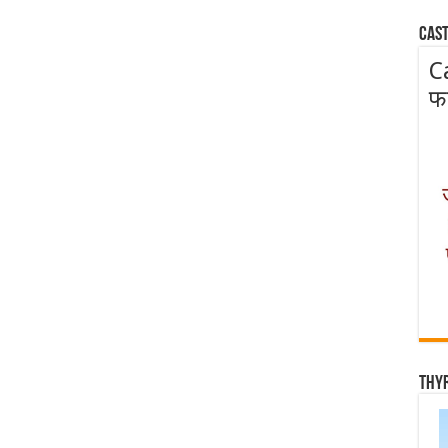
Cast
C
फ
Thy