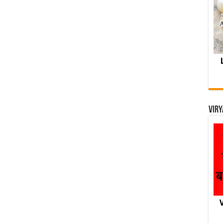
Viry
V