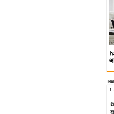
h
आ
Dha
1 द