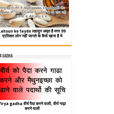
Lahsun ke fayde लहसुन अमृत है मगर 99
प्रतिशत लोग नहीं जानते के कैसे खाना है ये
a Gadha
irya gadha वीर्य पैदा करने वाली, वीर्य गाढ़ा
करने वाली