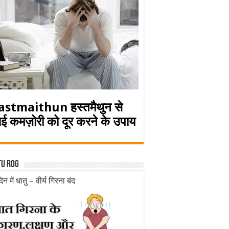
astmaithun हस्तमैथुन से
ई कमज़ोरी को दूर करने के उपाय
tu rog
िन में धातु – वीर्य गिरना बंद