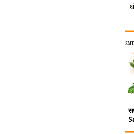
Safe
स
S