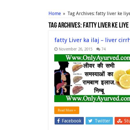
Home
»
Tag Archives: fatty liver ke li
Tag Archives:
fatty liver ke liy
fatty Liver ka ilaj – liver cirr
November 26, 2015
74
Read More »
Facebook
Twitter
St