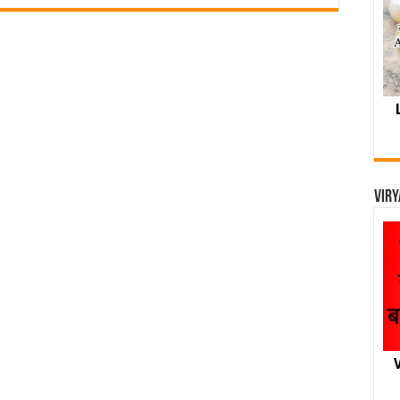
Viry
V