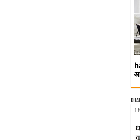
h
आ
Dha
1 द