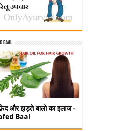
d baal
फ़ेद और झड़ते बालो का इलाज -
afed Baal