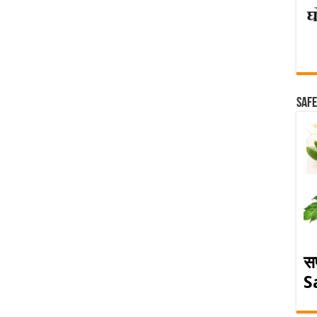
Safe
स
S