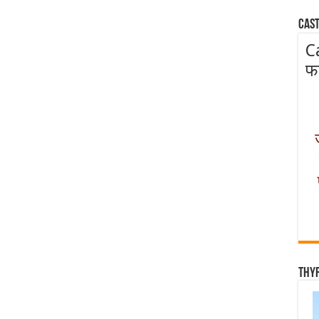
Cast
C
फ
Thy