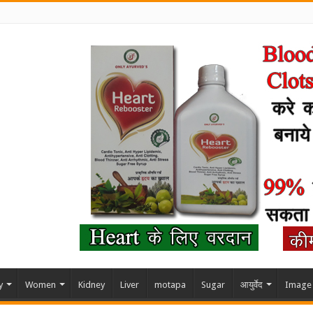
y
Women
Kidney
Liver
motapa
Sugar
आयुर्वेद
Image 