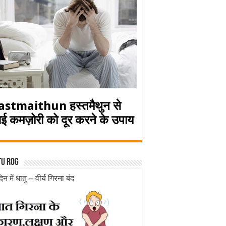
astmaithun हस्तमैथुन से
ई कमज़ोरी को दूर करने के उपाय
tu rog
िन में धातु – वीर्य गिरना बंद