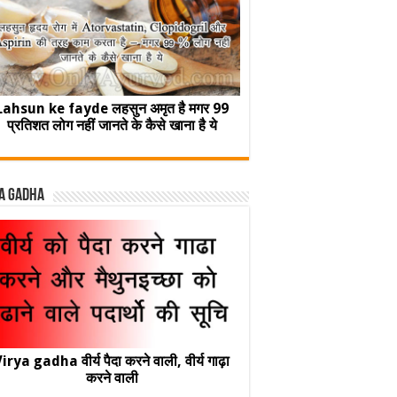
Lahsun ke fayde लहसुन अमृत है मगर 99
प्रतिशत लोग नहीं जानते के कैसे खाना है ये
a Gadha
irya gadha वीर्य पैदा करने वाली, वीर्य गाढ़ा
करने वाली