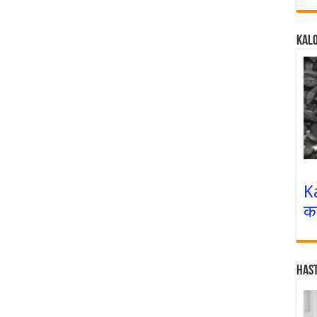
Kalo
K
क
Has