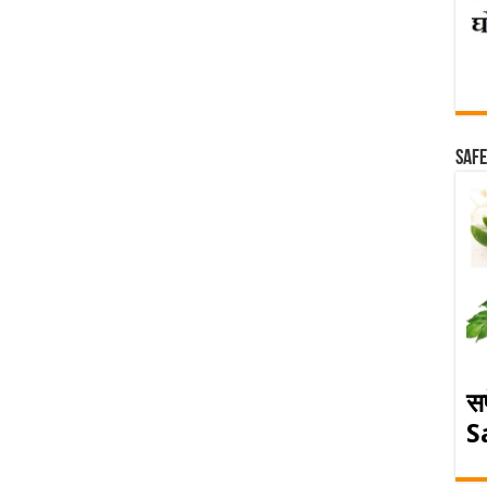
Safe
स
S