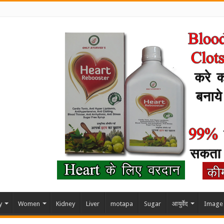
y
Women
Kidney
Liver
motapa
Sugar
आयुर्वेद
Image 