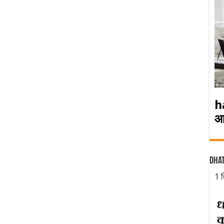
h
आ
Dha
1 द