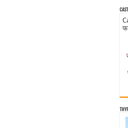
Cast
C
फ
Thy