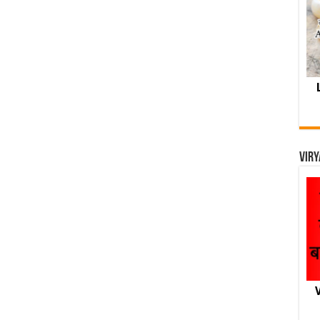
Viry
V