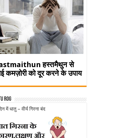
astmaithun हस्तमैथुन से
ई कमज़ोरी को दूर करने के उपाय
tu rog
िन में धातु – वीर्य गिरना बंद