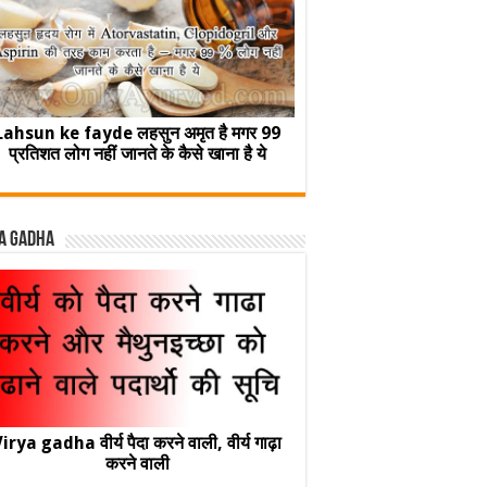
Lahsun ke fayde लहसुन अमृत है मगर 99
प्रतिशत लोग नहीं जानते के कैसे खाना है ये
a Gadha
irya gadha वीर्य पैदा करने वाली, वीर्य गाढ़ा
करने वाली