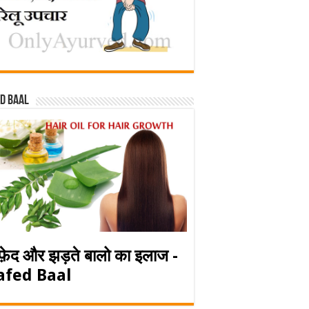
d baal
फ़ेद और झड़ते बालो का इलाज -
afed Baal