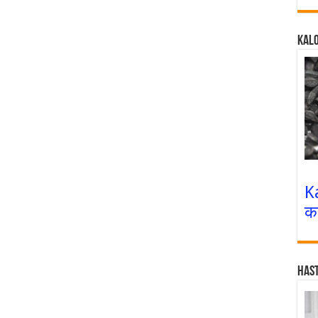
Kalo
K
क
Has