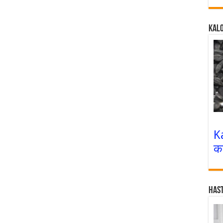
Kalo
K
क
Has