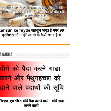
Lahsun ke fayde लहसुन अमृत है मगर 99
प्रतिशत लोग नहीं जानते के कैसे खाना है ये
a Gadha
irya gadha वीर्य पैदा करने वाली, वीर्य गाढ़ा
करने वाली