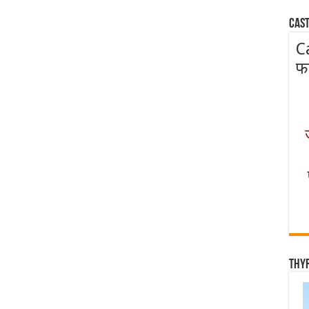
Cast
C
फ
Thy