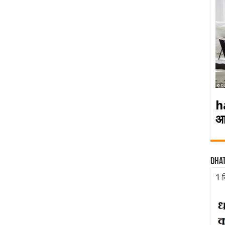
h
आ
Dha
1 द