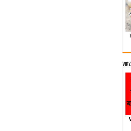
Viry
V