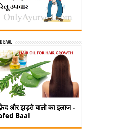
d baal
फ़ेद और झड़ते बालो का इलाज -
afed Baal