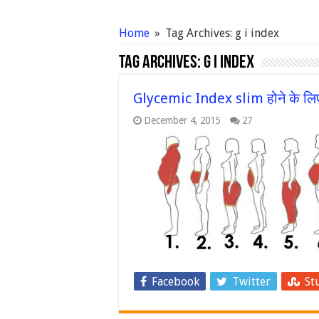
Home
»
Tag Archives: g i index
Tag Archives:
g i index
Glycemic Index slim होने के लिए स
December 4, 2015
27
Facebook
Twitter
St