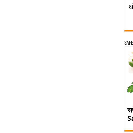
Safe
स
S