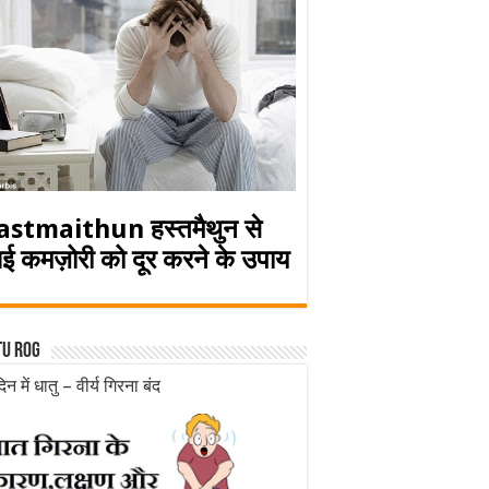
astmaithun हस्तमैथुन से
ई कमज़ोरी को दूर करने के उपाय
tu rog
िन में धातु – वीर्य गिरना बंद