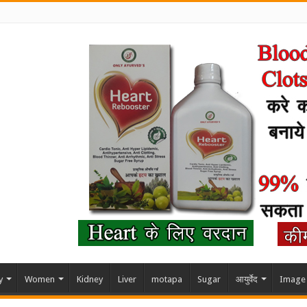
y
Women
Kidney
Liver
motapa
Sugar
आयुर्वेद
Image 