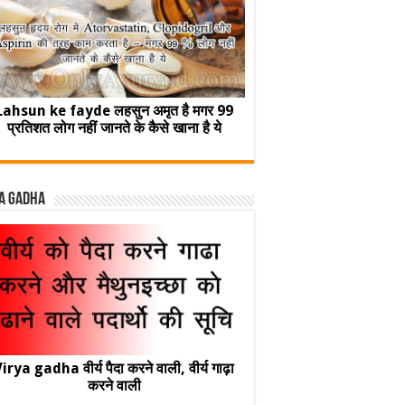
Lahsun ke fayde लहसुन अमृत है मगर 99
प्रतिशत लोग नहीं जानते के कैसे खाना है ये
a Gadha
irya gadha वीर्य पैदा करने वाली, वीर्य गाढ़ा
करने वाली