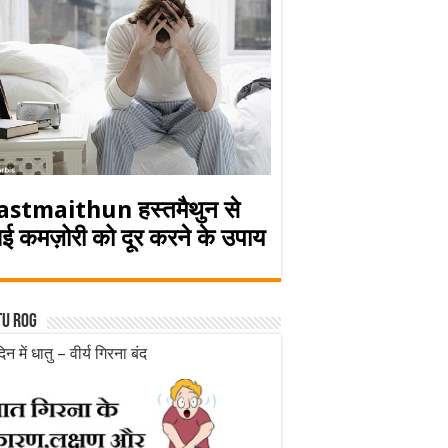
astmaithun हस्तमैथुन से
ई कमज़ोरी को दूर करने के उपाय
tu rog
िन में धातु – वीर्य गिरना बंद