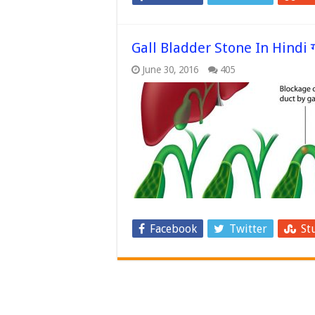
Gall Bladder Stone In Hindi गाल ब
June 30, 2016
405
Facebook
Twitter
St