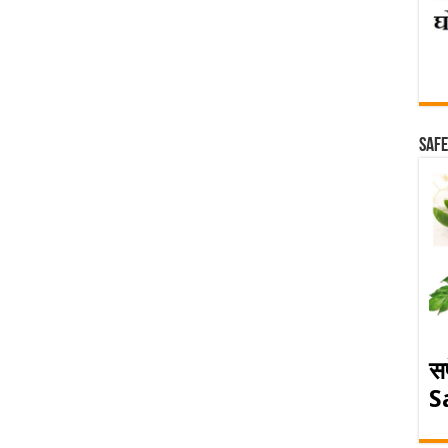
Safe
स
S