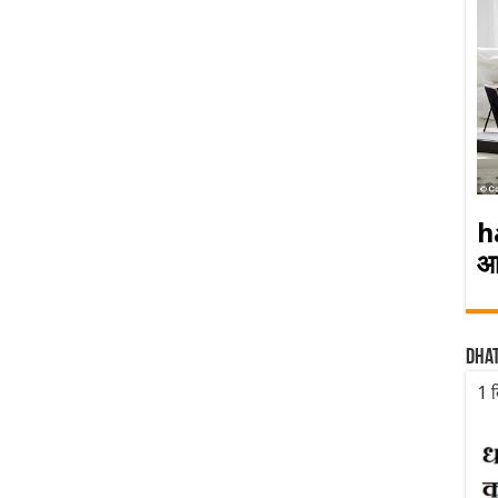
h
आ
Dha
1 द