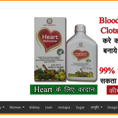
y
Women
Kidney
Liver
motapa
Sugar
आयुर्वेद
Image 