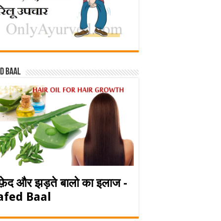
d baal
फ़ेद और झड़ते बालो का इलाज -
afed Baal