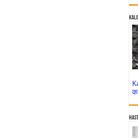
Kalo
K
क
Has