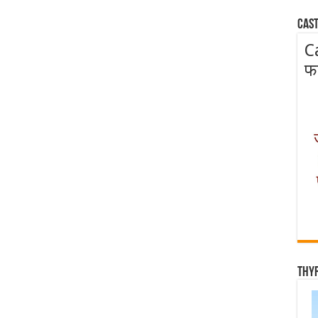
Cast
C
फ
Thy