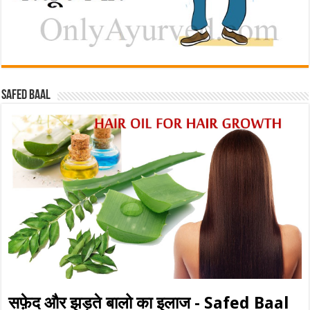
Safed baal
सफ़ेद और झड़ते बालो का इलाज - Safed Baal