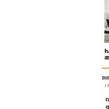
h
आ
Dha
1 द