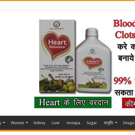
y
Women
Kidney
Liver
motapa
Sugar
आयुर्वेद
Image 