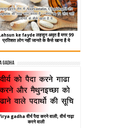
Lahsun ke fayde लहसुन अमृत है मगर 99
प्रतिशत लोग नहीं जानते के कैसे खाना है ये
a Gadha
irya gadha वीर्य पैदा करने वाली, वीर्य गाढ़ा
करने वाली