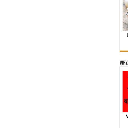
Viry
V