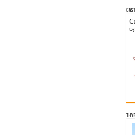
Cast
C
फ
Thy