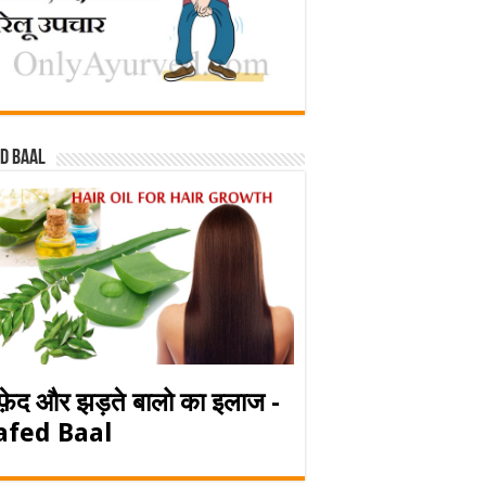
d baal
फ़ेद और झड़ते बालो का इलाज -
afed Baal