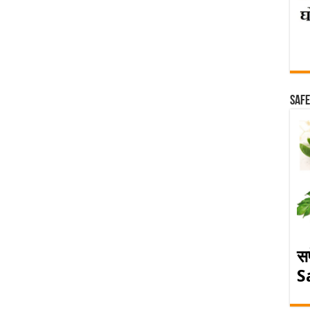
Safe
स
S