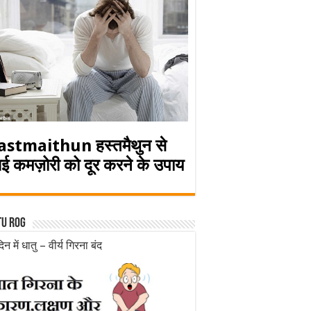
astmaithun हस्तमैथुन से
ई कमज़ोरी को दूर करने के उपाय
tu rog
िन में धातु – वीर्य गिरना बंद