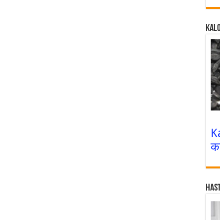
Kalo
K
क
Has