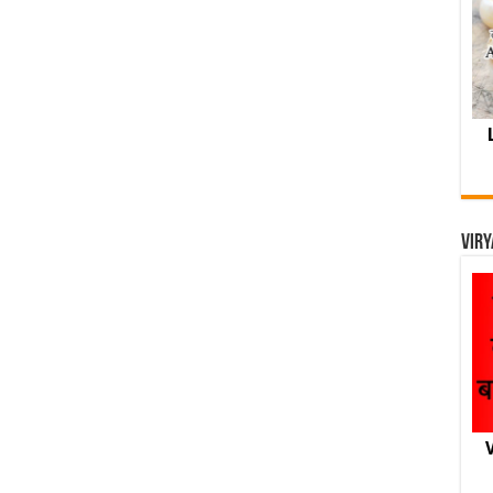
Viry
V