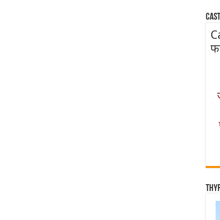
Cast
C
फ
Thy