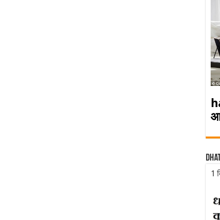
h
आ
Dha
1 द