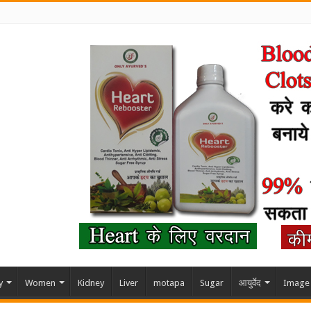
y
Women
Kidney
Liver
motapa
Sugar
आयुर्वेद
Image 