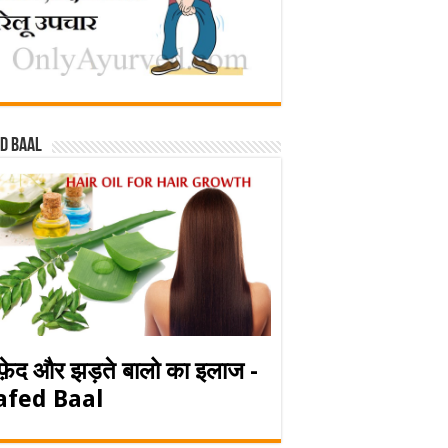
d baal
फ़ेद और झड़ते बालो का इलाज -
afed Baal