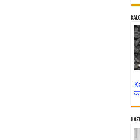
Kalo
K
क
Has