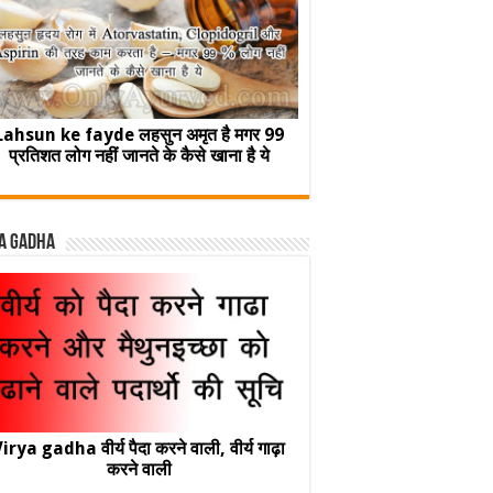
Lahsun ke fayde लहसुन अमृत है मगर 99
प्रतिशत लोग नहीं जानते के कैसे खाना है ये
a Gadha
irya gadha वीर्य पैदा करने वाली, वीर्य गाढ़ा
करने वाली