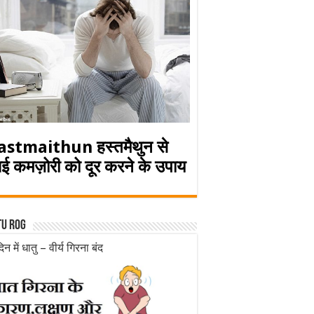
astmaithun हस्तमैथुन से
ई कमज़ोरी को दूर करने के उपाय
tu rog
िन में धातु – वीर्य गिरना बंद