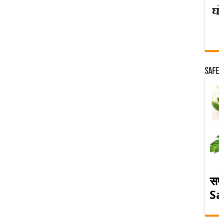
Safe
स
S