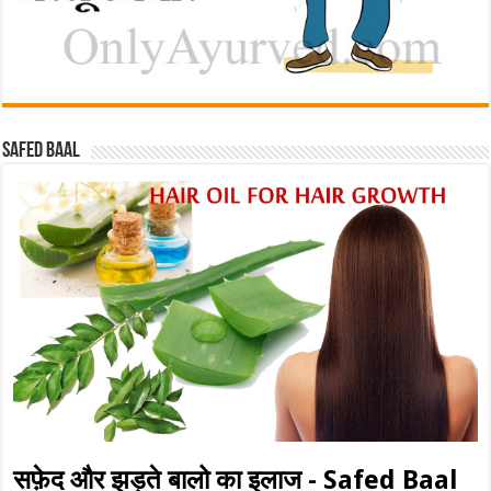
Safed baal
सफ़ेद और झड़ते बालो का इलाज - Safed Baal