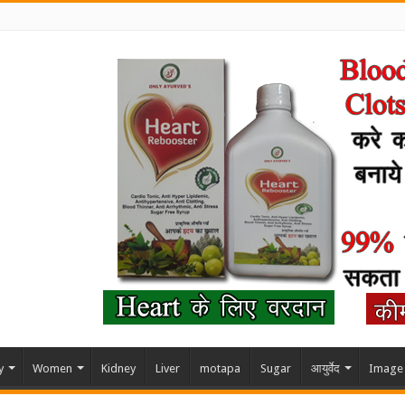
y
Women
Kidney
Liver
motapa
Sugar
आयुर्वेद
Image 