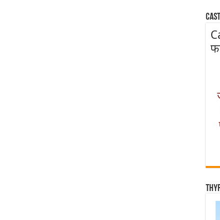
Cast
C
फ
Thy