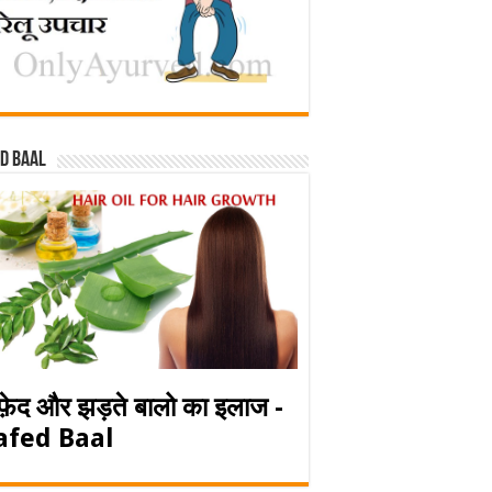
d baal
फ़ेद और झड़ते बालो का इलाज -
afed Baal