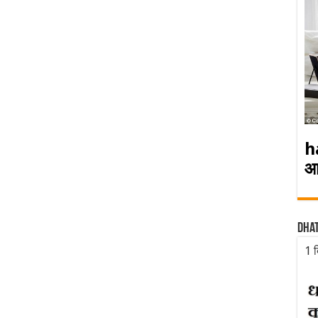
h
आ
Dha
1 द