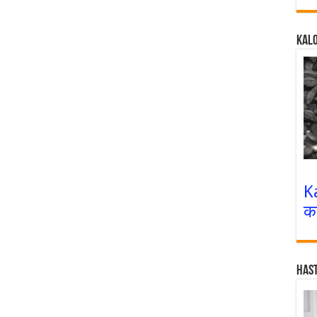
Kalo
K
क
Has