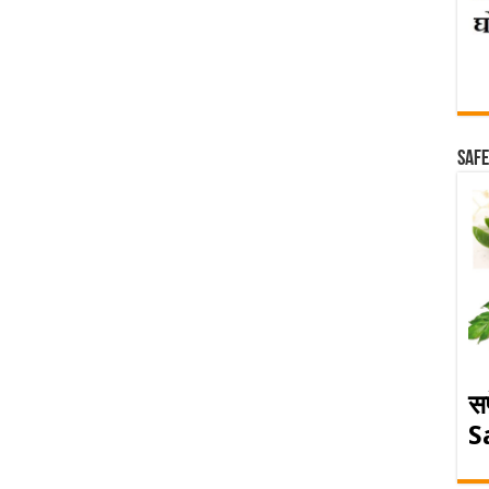
Safe
स
S