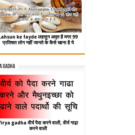
Lahsun ke fayde लहसुन अमृत है मगर 99
प्रतिशत लोग नहीं जानते के कैसे खाना है ये
a Gadha
irya gadha वीर्य पैदा करने वाली, वीर्य गाढ़ा
करने वाली