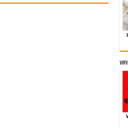
Viry
V