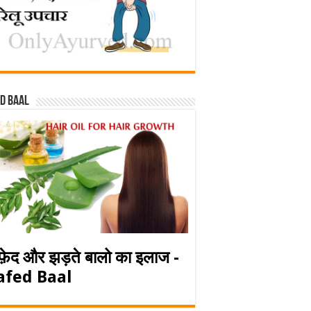
d baal
फ़ेद और झड़ते बालो का इलाज -
afed Baal