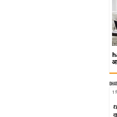
h
आ
Dha
1 द