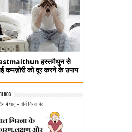
astmaithun हस्तमैथुन से
ई कमज़ोरी को दूर करने के उपाय
tu rog
िन में धातु – वीर्य गिरना बंद