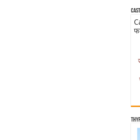
Cast
C
फ
Thy