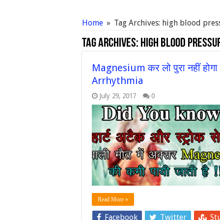
Home
»
Tag Archives: high blood pres
Tag Archives:
high blood pressur
Magnesium कर लो पुरा नहीं होगा ह
Arrhythmia
July 29, 2017
0
Read More »
Facebook
Twitter
St