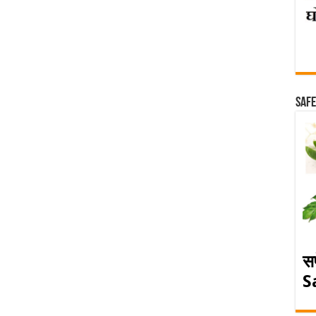
Safe
स
S