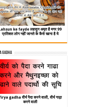
Lahsun ke fayde लहसुन अमृत है मगर 99
प्रतिशत लोग नहीं जानते के कैसे खाना है ये
a Gadha
irya gadha वीर्य पैदा करने वाली, वीर्य गाढ़ा
करने वाली