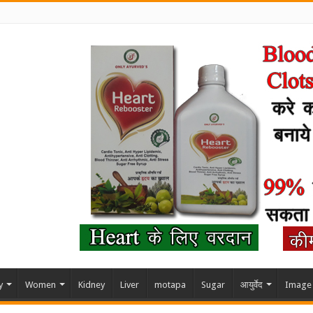
y
Women
Kidney
Liver
motapa
Sugar
आयुर्वेद
Image 