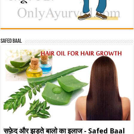
Safed baal
सफ़ेद और झड़ते बालो का इलाज - Safed Baal