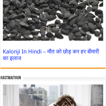
Kalonji In Hindi – मौत को छोड़ कर हर बीमारी
का इलाज
Hastmaithun