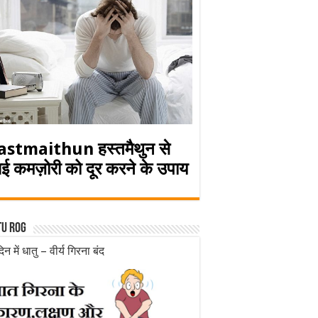
astmaithun हस्तमैथुन से
ई कमज़ोरी को दूर करने के उपाय
tu rog
िन में धातु – वीर्य गिरना बंद