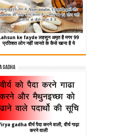
Lahsun ke fayde लहसुन अमृत है मगर 99
प्रतिशत लोग नहीं जानते के कैसे खाना है ये
a Gadha
irya gadha वीर्य पैदा करने वाली, वीर्य गाढ़ा
करने वाली