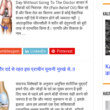
Day Without Going To The Doctor बाजार में
सैकडों दर्द निवारक तेल (Pain Relief Oil) बिक रहे
हैं और किस तेल का कितना असर है कोई वैज्ञानिक
Kalo
साक्ष्य नहीं ऐसे में परेशान होने की जरूरत नहीं |
अप्राकृतिक जीवनशैली ने शरीर की दंतुरुस्ती को बुरी
तरह से प्रभावित किया है। प्रगति और विकास के
नाम …
umbleupon
LinkedIn
Pinterest
K
 दर्द से रहत इस प्राचीन यूनानी नुस्खे से..!!
क
सवास्थ विशेषज्ञों के अनुसार अनुचित शारीरिक मुद्राएँ
हमारे पीठ और जोड़ों के दर्द का मुख्य कारन है इसी
Has
लिए सब से पहले हमें अपने बॉडी पोस्चर सही करने की
जरुरत है ता कि और ज्यादा नुकसान ना हो | इसके
इलावा आज हम आपको एक ऐसा शक्तिशाली
प्राकृतिक नुस्खा बतायेंगे जो आप के जोड़ो , हडियों