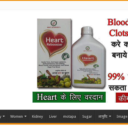
y
Women
Kidney
Liver
motapa
Sugar
आयुर्वेद
Image 