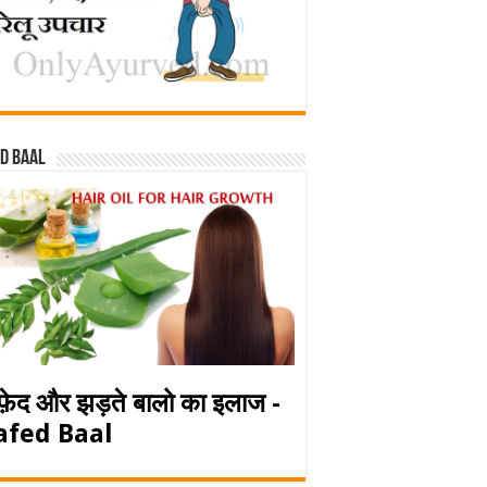
d baal
फ़ेद और झड़ते बालो का इलाज -
afed Baal