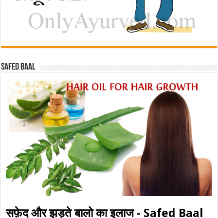
Safed baal
सफ़ेद और झड़ते बालो का इलाज - Safed Baal