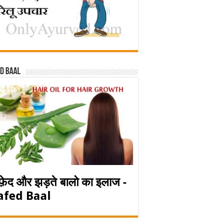
d baal
फ़ेद और झड़ते बालो का इलाज -
afed Baal