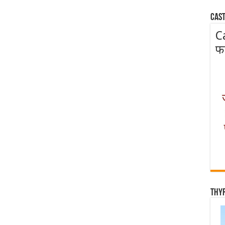
Cast
C
फ
Thy