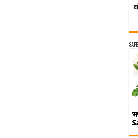
Safe
स
S