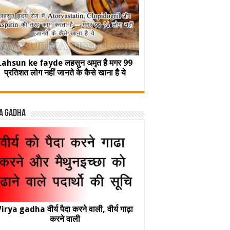
Lahsun ke fayde लहसुन अमृत है मगर 99
प्रतिशत लोग नहीं जानते के कैसे खाना है ये
a Gadha
irya gadha वीर्य पैदा करने वाली, वीर्य गाढ़ा
करने वाली