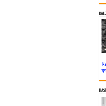
Kalo
K
क
Has