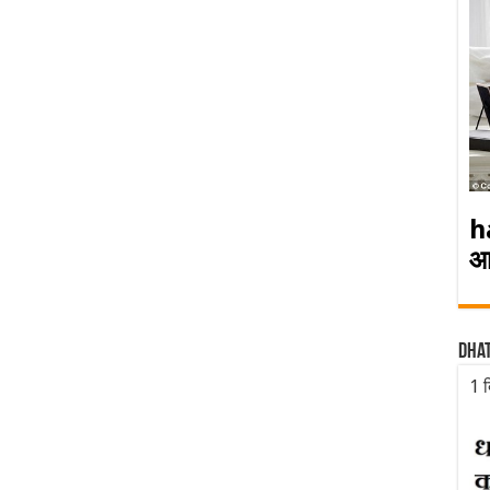
h
आ
Dha
1 द