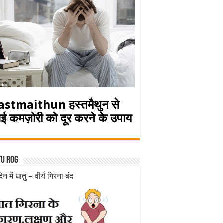
astmaithun हस्तमैथुन से
ई कमज़ोरी को दूर करने के उपाय
tu rog
िन में धातु – वीर्य गिरना बंद