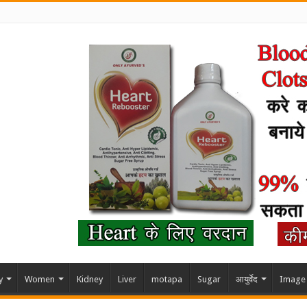
y
Women
Kidney
Liver
motapa
Sugar
आयुर्वेद
Image 