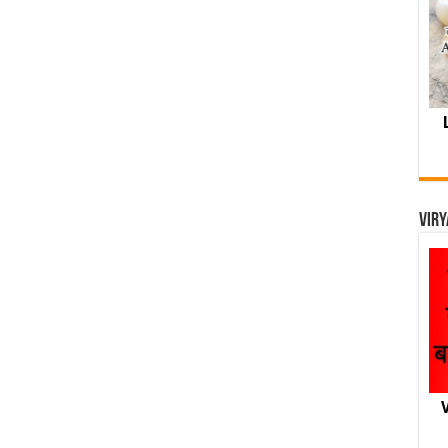
Viry
V