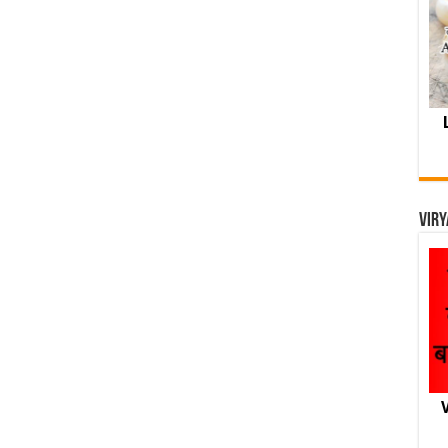
Viry
V