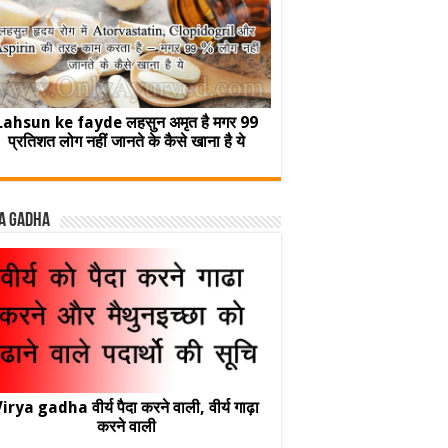
Lahsun ke fayde लहसुन अमृत है मगर 99
प्रतिशत लोग नहीं जानते के कैसे खाना है ये
a Gadha
irya gadha वीर्य पैदा करने वाली, वीर्य गाढ़ा
करने वाली