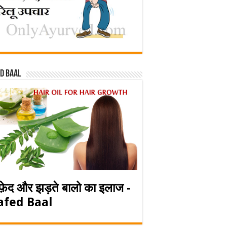
d baal
फ़ेद और झड़ते बालो का इलाज -
afed Baal