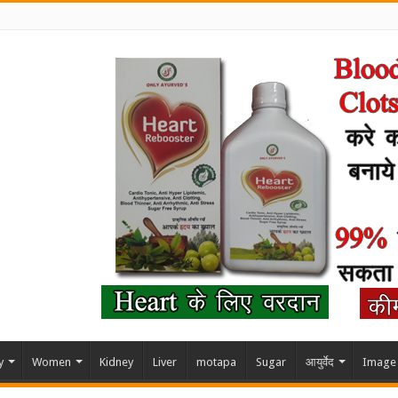
y
Women
Kidney
Liver
motapa
Sugar
आयुर्वेद
Image 