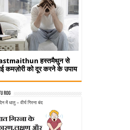
astmaithun हस्तमैथुन से
ई कमज़ोरी को दूर करने के उपाय
tu rog
िन में धातु – वीर्य गिरना बंद