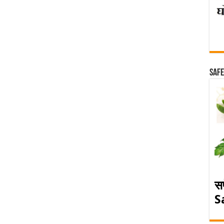
Safe
स
S