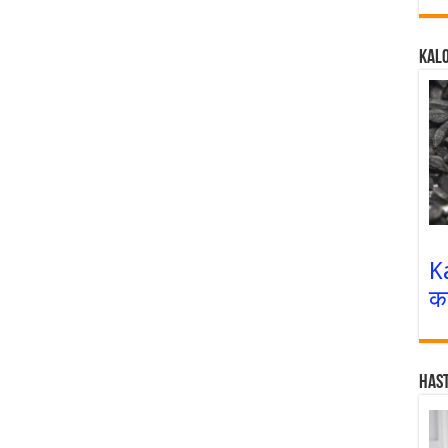
Kalo
K
क
Has