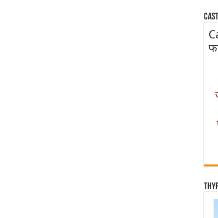
Cast
C
फ
Thy