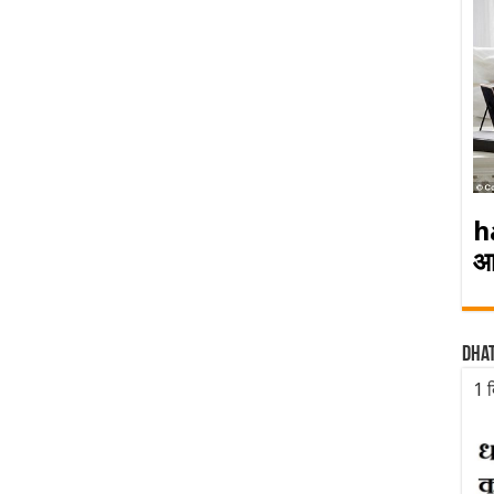
h
आ
Dha
1 द