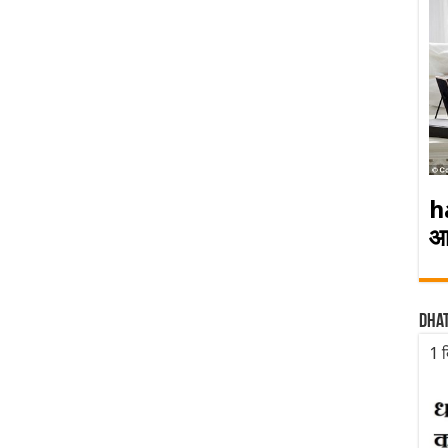
h
आ
Dha
1 द