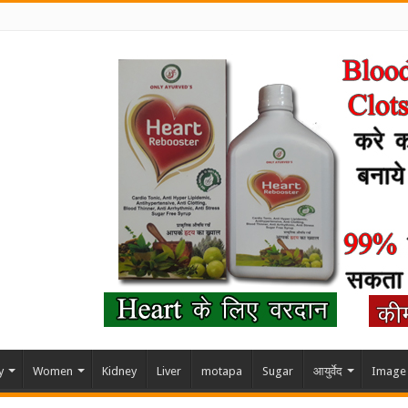
y
Women
Kidney
Liver
motapa
Sugar
आयुर्वेद
Image 