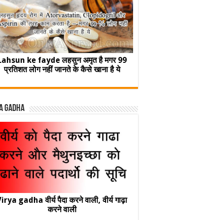
Lahsun ke fayde लहसुन अमृत है मगर 99
प्रतिशत लोग नहीं जानते के कैसे खाना है ये
a Gadha
irya gadha वीर्य पैदा करने वाली, वीर्य गाढ़ा
करने वाली