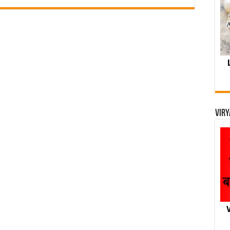
Viry
V