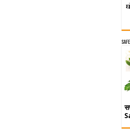
Safe
स
S