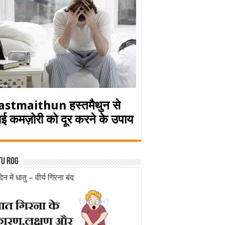
astmaithun हस्तमैथुन से
ई कमज़ोरी को दूर करने के उपाय
tu rog
िन में धातु – वीर्य गिरना बंद