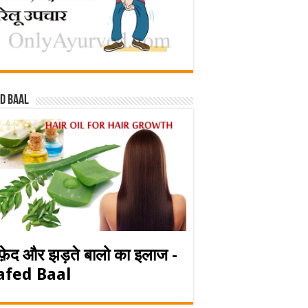
d baal
फ़ेद और झड़ते बालो का इलाज -
afed Baal