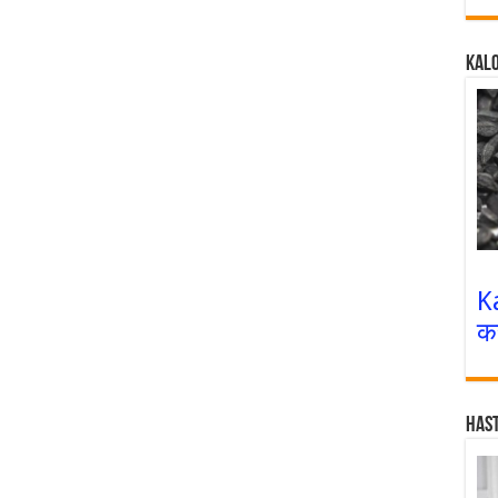
Kalo
K
क
Has