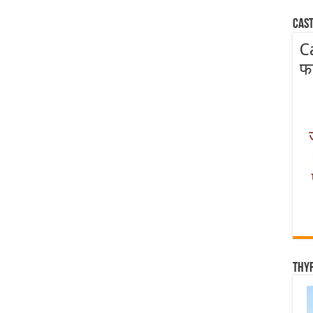
Cast
C
फ
Thy