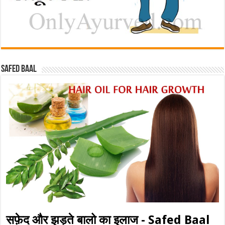
Safed baal
सफ़ेद और झड़ते बालो का इलाज - Safed Baal